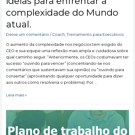
ideias para enfrentar a
complexidade do Mundo
atual.
Deixe um comentário
/
Coach
,
Treinamento para Executivos
O aumento da complexidade nos negócios tem exigido do
CEO e sua equipe uma reflexão mais ampla e cuidadosa sobre
qual caminho seguir. “Anteriormente, os CEOs costumavam ter
sucesso “ouvindo para vencer” (concentrando-se nos
comentários que sustentavam sua opinião) ou “ouvindo para
consertar” (aproveitando qualquer oportunidade para dizer
aos outros como resolveria o problema). Por …
Usando
Leia mais »
a
diversidade
de
ideias
para
enfrentar