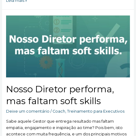
Os
Leia mais »
quatro
passos
para
Gerenciar
e
Desenvolver
sua
Inteligência
Emocional
–
Passo
3:
GERENCIAR
Nosso Diretor performa,
mas faltam soft skills
Deixe um comentário
/
Coach
,
Treinamento para Executivos
Sabe aquele Gestor que entrega resultado mas faltam
empatia, engajamento e inspiração ao time? Pois bem, isto
acontece com muita frequência, e um dos principais motivos