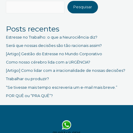
executam
Pesquisar
bem
a
estratégia.
Posts recentes
Principal
responsável:
Estresse no Trabalho: o que a Neurociência diz?
falha
Será que nossas decisões são tão racionais assim?
na
execução!
[Artigo] Gestão do Estresse no Mundo Corporativo
Como nosso cérebro lida com a URGÊNCIA?
[Artigo] Como lidar com a irracionalidade de nossas decisões?
Trabalhar ou produzir?
“Se tivesse mais tempo escreveria um e-mail mais breve.”
POR QUÊ ou “PRA QUÊ”?