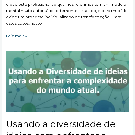
é que este profissional ao qual nos referimos tem um modelo
mental muito autoritário fortemente instalado, e para mudá-lo
exige um processo individualizado de transformação. Para
estes casos, nosso …
Nosso
Leia mais »
Diretor
performa,
mas
faltam
soft
skills
Usando a diversidade de