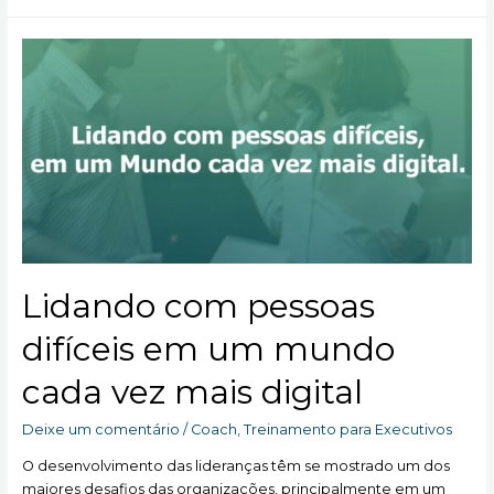
de
trabalho
do
Executive
Coaching.
Lidando com pessoas
difíceis em um mundo
cada vez mais digital
Deixe um comentário
/
Coach
,
Treinamento para Executivos
O desenvolvimento das lideranças têm se mostrado um dos
maiores desafios das organizações, principalmente em um