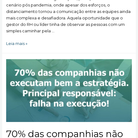
cenário pós pandemia, onde apesar dos esforços, o
distanciamento tornou a comunicação entre as equipes ainda
mais complexa e desafiadora. Aquela oportunidade que o
gestor do RH ou líder tinha de observar as pessoas com um
simples caminhar pela …
Lidando
Leia mais »
com
pessoas
difíceis
em
um
mundo
cada
vez
mais
digital
70% das companhias não