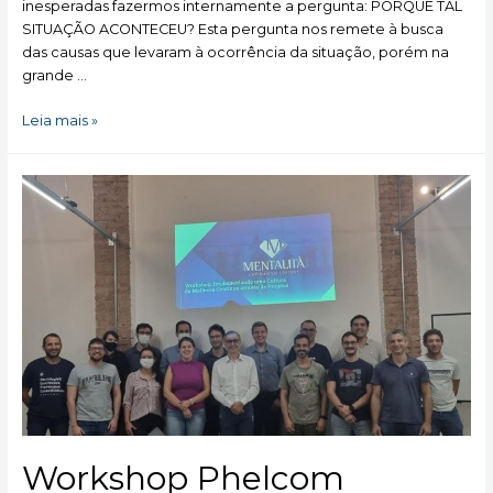
inesperadas fazermos internamente a pergunta: PORQUE TAL
SITUAÇÃO ACONTECEU? Esta pergunta nos remete à busca
das causas que levaram à ocorrência da situação, porém na
grande …
POR
Leia mais »
QUÊ
ou
“PRA
QUÊ”?
Workshop Phelcom