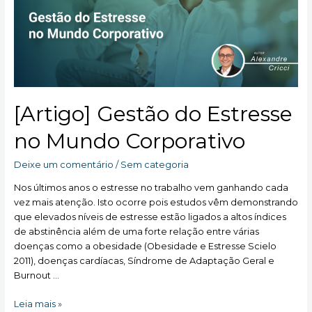
assim?
[Artigo] Gestão do Estresse
no Mundo Corporativo
Deixe um comentário
/
Sem categoria
Nos últimos anos o estresse no trabalho vem ganhando cada
vez mais atenção. Isto ocorre pois estudos vêm demonstrando
que elevados níveis de estresse estão ligados a altos índices
de abstinência além de uma forte relação entre várias
doenças como a obesidade (Obesidade e Estresse Scielo
2011), doenças cardíacas, Síndrome de Adaptação Geral e
Burnout …
[Artigo]
Leia mais »