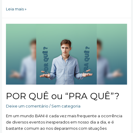
“Se
Leia mais »
tivesse
mais
tempo
escreveria
um
e-
mail
mais
breve.”
POR QUÊ ou “PRA QUÊ”?
Deixe um comentário
/
Sem categoria
Em um mundo BANI é cada vez mais frequente a ocorrência
de diversos eventos inesperados em nosso dia a dia, e é
bastante comum ao nos depararmos com situações