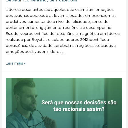
Deixe um comentário
/
Sem categoria
Líderes ressonantes são aqueles que estimulam emoções
positivas nas pessoas e as levam a estados emocionais mais
produtivos, aumentando o nível de felicidade, senso de
pertencimento, engajamento, resiliência e desempenho.
Estudo Neurocientífico de ressonância magnética em líderes,
realizado por Boyatzis e colaboradores-2012 identificou
persistência de atividade cerebral nas regiões associadas a
emoções positivas em líderes …
Estresse
Leia mais »
no
Trabalho:
o
que
a
Neurociência
diz?