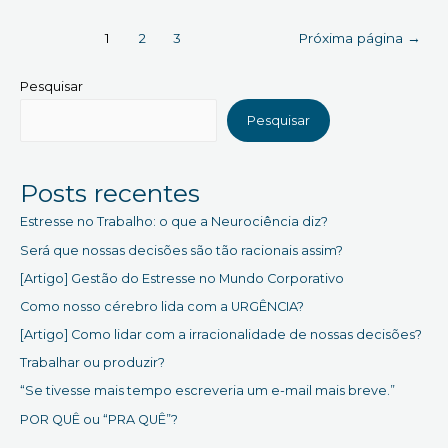
passos
para
Paginação
1
2
3
Próxima página
→
Gerenciar
de
e
posts
Pesquisar
Desenvolver
sua
Pesquisar
Inteligência
Emocional
–
Posts recentes
Passo
4:
Estresse no Trabalho: o que a Neurociência diz?
CONSOLIDAR
Será que nossas decisões são tão racionais assim?
[Artigo] Gestão do Estresse no Mundo Corporativo
Como nosso cérebro lida com a URGÊNCIA?
[Artigo] Como lidar com a irracionalidade de nossas decisões?
Trabalhar ou produzir?
“Se tivesse mais tempo escreveria um e-mail mais breve.”
POR QUÊ ou “PRA QUÊ”?