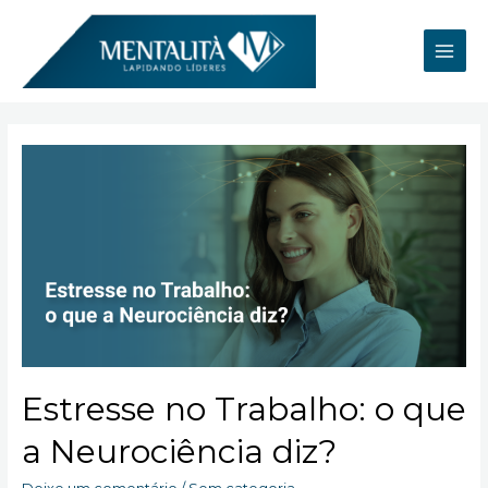
Ir
para
o
Main
conteúdo
Men
Estresse no Trabalho: o que
a Neurociência diz?