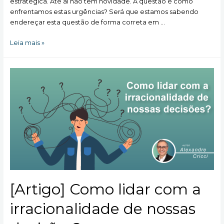
estratégica. Até aí não tem novidade. A questão é como
enfrentamos estas urgências? Será que estamos sabendo
endereçar esta questão de forma correta em …
Como
Leia mais »
nosso
cérebro
lida
com
a
URGÊNCIA?
[Artigo] Como lidar com a
irracionalidade de nossas