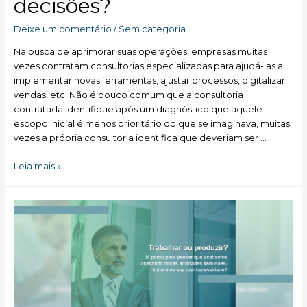
decisões?
Deixe um comentário
/
Sem categoria
Na busca de aprimorar suas operações, empresas muitas
vezes contratam consultorias especializadas para ajudá-las a
implementar novas ferramentas, ajustar processos, digitalizar
vendas, etc. Não é pouco comum que a consultoria
contratada identifique após um diagnóstico que aquele
escopo inicial é menos prioritário do que se imaginava, muitas
vezes a própria consultoria identifica que deveriam ser …
[Artigo]
Leia mais »
Como
lidar
com
a
irracionalidade
de
nossas
decisões?