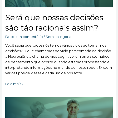
Será que nossas decisões
são tão racionais assim?
Deixe um comentário
/
Sem categoria
Você sabia que todos nós temos vários vícios ao tomarmos
decisões? O que chamamos de vício para tomada de decisão
a Neurociência chama de viés cognitivo: um erro sistemático
de pensamento que ocorre quando estamos processando e
interpretando informações no mundo ao nosso redor. Existem
vários tipos de vieses e cada um de nós sofre …
Será
Leia mais »
que
nossas
decisões
são
tão
racionais