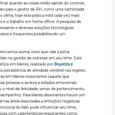
ficar quando as coisas estão saindo do controle.
les para o gestor de RH, como uma caminhada
o clima, hoje esta prática está cada vez mais
ões e o trabalho em home office. A pesquisa de
essante e diversas soluções tecnológicas
ratas e frequentes possibilitando um
encamos acima, creio que vale a pena
 líder na gestão do estresse em seu time. Este
tica em líderes, realizado por
Boyatzis e
ou persistência de atividade cerebral nas regiões
as em líderes ressonantes (
aquele que
nas pessoas e as leva a estados emocionais
o nível de felicidade, senso de pertencimento,
desempenho). Para líderes dissonantes houve um
al nas áreas associadas a emoções negativas
.
cional do líder pode influenciar seu time,
oas com características ressonantes como: