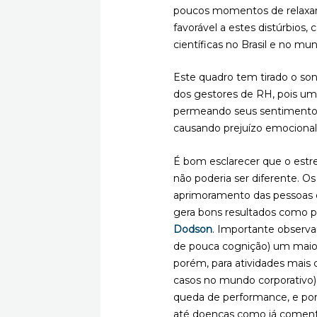
poucos momentos de relaxa
favorável a estes distúrbio
científicas no Brasil e no m
Este quadro tem tirado o son
dos gestores de RH, pois um 
permeando seus sentimentos
causando prejuízo emociona
É bom esclarecer que o estre
não poderia ser diferente. O
aprimoramento das pessoas 
gera bons resultados como p
Dodson
. Importante observa
de pouca cognição) um maior
porém, para atividades mais
casos no mundo corporativo)
queda de performance, e por
até doenças como já comen