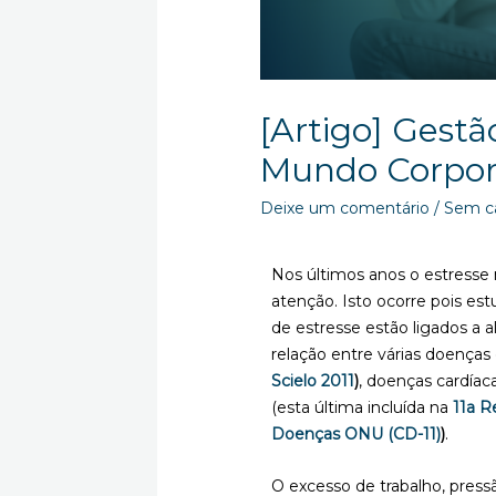
[Artigo] Gestã
Mundo Corpor
Deixe um comentário
/
Sem c
Nos últimos anos o estresse
atenção. Isto ocorre pois e
de estresse estão ligados a 
relação entre várias doença
Scielo 2011
)
, doenças cardía
(esta última incluída na
11a R
Doenças ONU (CD-11)
)
.
O excesso de trabalho, pressã