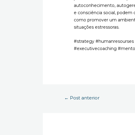
autoconhecimento, autogere
e consciência social, podem
como promover um ambiente
situações estressoras.
#strategy #humanresourses
#executivecoaching #mento
←
Post anterior