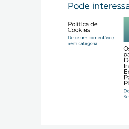
Pode interessar
Política de
Cookies
Deixe um comentário
/
Sem categoria
O
p
D
I
E
Pa
P
De
Se