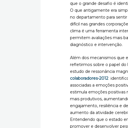
que o grande desafio é identi
O que antigamente era simp
no departamento para sentir 
difícil nas grandes corporaç
clima é uma ferramenta inter
permitem avaliações mais ba
diagnóstico e intervenção.
Além dos mecanismos que el
refletirmos sobre o papel do
estudo de ressonância magné
colaboradores-2012
identific
associadas a emoções positiv
estimula emoções positivas 
mais produtivos, aumentando 
engajamento, resiliência e 
aumento da atividade cerebr
Entendendo que o estado emo
promover e desenvolver pess