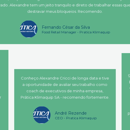
ado. Alexandre tem um jeito tranquilo e direto de trabalhar essas q
destravar meus bloqueios. Recomendo.
Fernando César da Silva
Food Retail Manager - Pratica Klimaquip
g
Conheço Alexandre Cricci de longa data e tive
a oportunidade de avaliar seu trabalho como
coach de executivos de minha empresa,
r
Prática Klimaquip SA - recomendo fortemente.
André Rezende
p
CEO - Pratica Klimaquip