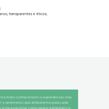
s;
nos, transparentes e éticos;
mos muito conhecimento e experiências, mas
r o sentimento que atribuiremos para cada
ou a me posicionar como gestor estratégico e