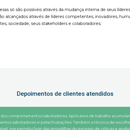
sas só são possíveis através da mudança interna de seus lídere
ão alcançados através de líderes competentes, inovadores, huma
ntes, sociedade, seus stakeholders e colaboradores;
Depoimentos de clientes atendidos
 dos comportamentos sabotadores. Após anos de trabalho acumula
entos sabotadores e pelas frustações. Também a técnica de escolhe
xível, me permitiu fugir das armadilhas do excesso de críticas e ajud