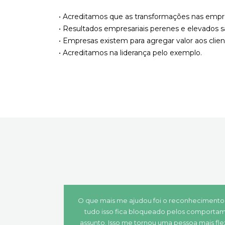
• Acreditamos que as transformações nas empre
• Resultados empresariais perenes e elevados s
• Empresas existem para agregar valor aos clie
• Acreditamos na liderança pelo exemplo.
O que mais me ajudou foi o reconhecimento
tudo isso fica bloqueado pelos comportam
assunto. Isso me tornou uma pessoa mais fle