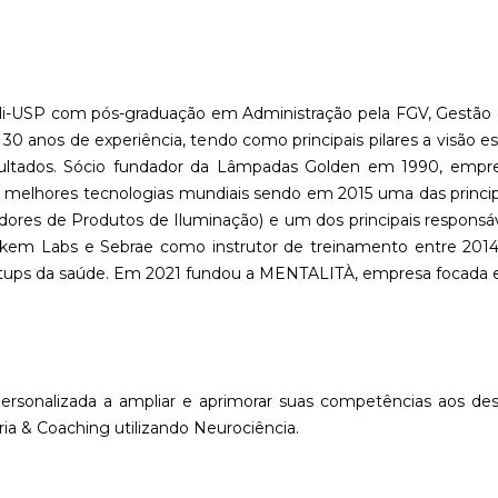
i-USP com pós-graduação em Administração pela FGV, Gestão 
30 anos de experiência, tendo como principais pilares a visão 
tados. Sócio fundador da Lâmpadas Golden em 1990, empresa b
 melhores tecnologias mundiais sendo em 2015 uma das principa
dores de Produtos de Iluminação) e um dos principais responsáv
kem Labs e Sebrae como instrutor de treinamento entre 2014
artups da saúde. Em 2021 fundou a MENTALITÀ, empresa focada
rsonalizada a ampliar e aprimorar suas competências aos des
a & Coaching utilizando Neurociência.