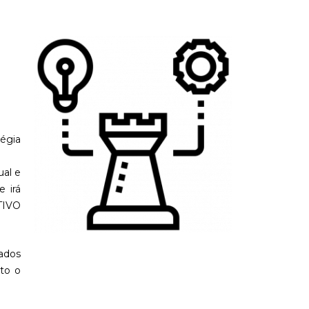
égia
al e
 irá
TIVO
çados
to o