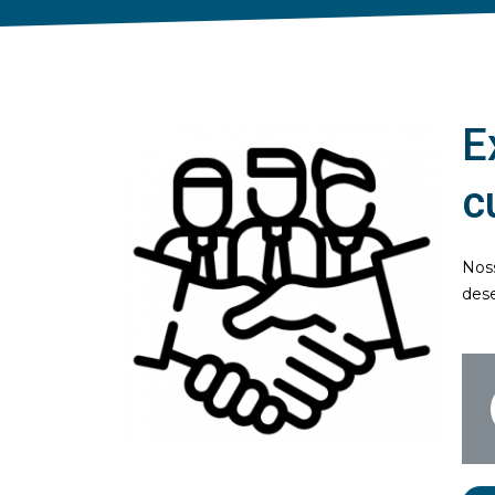
E
c
Nos
dese