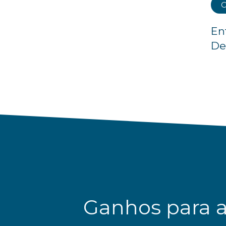
C
En
De
Ganhos para 