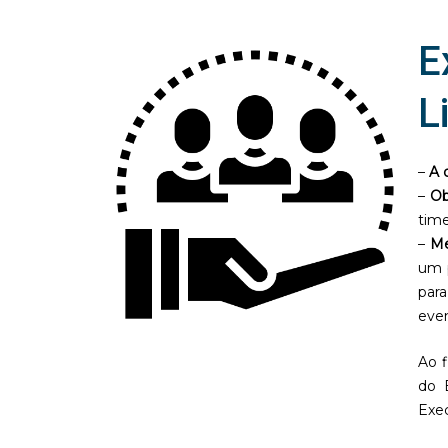
E
L
–
A 
–
Ob
tim
–
Me
um 
par
even
Ao 
do 
Exec