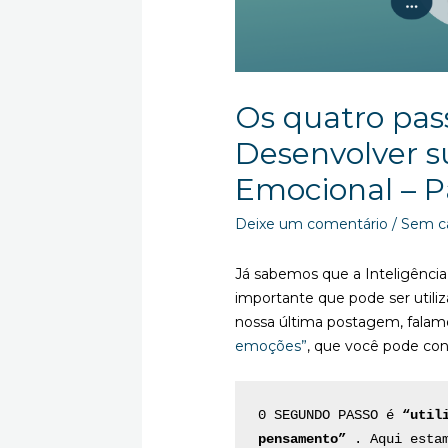
Os quatro pas
Desenvolver su
Emocional – 
Deixe um comentário
/
Sem c
Já sabemos que a Inteligênci
importante que pode ser utili
nossa última postagem, falam
emoções”
, que você pode con
0 SEGUNDO PASSO é 
“util
pensamento”
 . Aqui estam