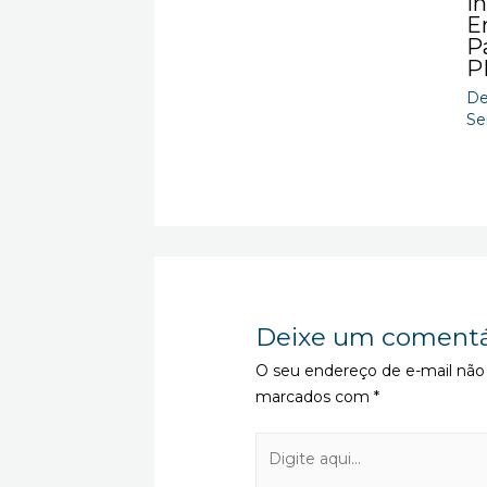
I
E
Pa
P
De
Se
Deixe um comentá
O seu endereço de e-mail não 
marcados com
*
Digite
aqui...