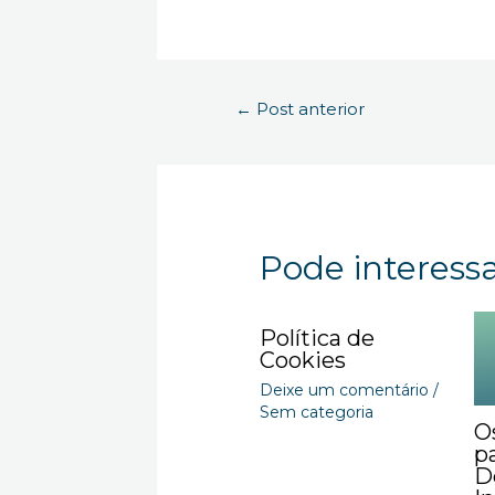
Navegação
←
Post anterior
de
Post
Pode interessar
Política de
Cookies
Deixe um comentário
/
Sem categoria
O
p
D